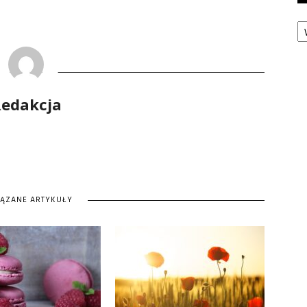
Ka
edakcja
IĄZANE ARTYKUŁY