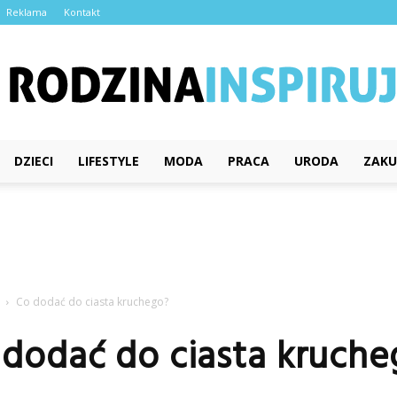
Reklama
Kontakt
DZIECI
LIFESTYLE
MODA
PRACA
URODA
ZAKU
RodzinaInspiruje.pl
Co dodać do ciasta kruchego?
 dodać do ciasta kruche