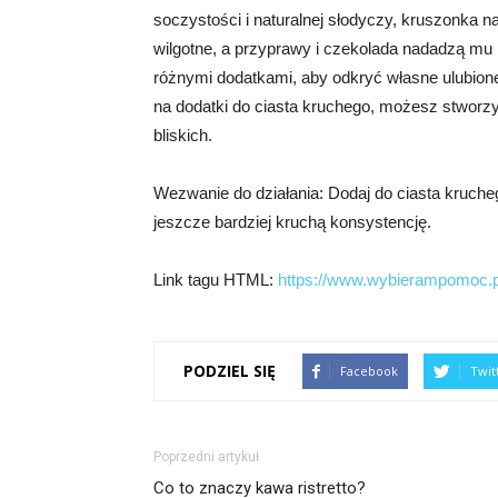
soczystości i naturalnej słodyczy, kruszonka 
wilgotne, a przyprawy i czekolada nadadzą m
różnymi dodatkami, aby odkryć własne ulubion
na dodatki do ciasta kruchego, możesz stworz
bliskich.
Wezwanie do działania: Dodaj do ciasta kruche
jeszcze bardziej kruchą konsystencję.
Link tagu HTML:
https://www.wybierampomoc.p
PODZIEL SIĘ
Facebook
Twit
Poprzedni artykuł
Co to znaczy kawa ristretto?