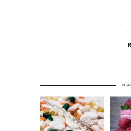
R
POW